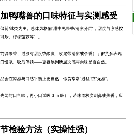
雪加鸭嘴兽的口味特征与实测感受
荷/冰类为主。总体风格偏“甜中见果香/清凉分层”，甜度与凉感按
、可乐、柠檬菠萝等）。
（前调果香、过渡有甜度或酸度、收尾带清凉或余香）；假货多表现
以小口慢吸、吸后停顿——更容易判断层次感与余味是否自然。
会在凉感与口感平衡上更自然；假货常常“过猛”或“无感”。
闻封口气味，再小口试吸 3–5 吸），若味道极度刺鼻或焦香，应
细节检验方法（实操性强）