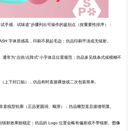
、试手感、试味道”步骤列出可操作的鉴别点（按重要性排序）：
ASH 字体质感高，印刷不易起毛边；仿品印刷平淡或无镭射。
）通常为“点状/点阵式”小字体且位置规范；仿品多见线条式或模糊不
贴（上下封口贴），仿品有时直接裸放或二次包装简单。
的非直线型轮廓（正品更圆润、顺滑）；仿品嘴型直且接缝明显。
大小与镭射效果较稳定；仿品的 Logo 位置会略有偏差或不带镭射。图像