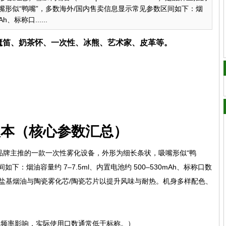
形似“鸭嘴”，多数海外/国内售卖信息显示常见参数区间如下：烟
h、标称口......
、魔笛、奶茶怀、一次性、冰熊、艺术家、皮革等。
版本（核心参数汇总）
kbill）是品牌主推的一款一次性雾化设备，外形为细长条状，吸嘴形似“鸭
下：烟油容量约 7–7.5ml、内置电池约 500–530mAh、标称口数
、采用盐基烟油与陶瓷雾化芯/陶瓷芯片以提升风味与耐热。机身多样配色、
吸频率影响，实际使用口数通常低于标称。）