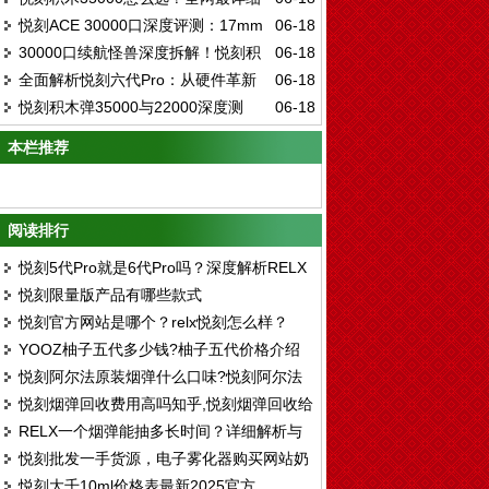
ELFBAR ICE KING全口味实测与五档调冰
悦刻ACE 30000口深度评测：17mm
06-18
选购指南：口味、技术、评测一次看懂
技术真相
30000口续航怪兽深度拆解！悦刻积
06-18
超薄机身+智能屏，大容量一次性电子烟的
全面解析悦刻六代Pro：从硬件革新
06-18
木三代套装，凭什么定义一次性电子烟新标
终极形态
悦刻积木弹35000与22000深度测
06-18
到口感进化的深度体验指南
杆？
评：超大续航时代的终极选择
本栏推荐
阅读排行
悦刻5代Pro就是6代Pro吗？深度解析RELX
悦刻限量版产品有哪些款式
产品线差异
悦刻官方网站是哪个？relx悦刻怎么样？
YOOZ柚子五代多少钱?柚子五代价格介绍
悦刻阿尔法原装烟弹什么口味?悦刻阿尔法
悦刻烟弹回收费用高吗知乎,悦刻烟弹回收给
口味评测
RELX一个烟弹能抽多长时间？详细解析与
钱吗
悦刻批发一手货源，电子雾化器购买网站奶
使用建议
悦刻大千10ml价格表最新2025官方