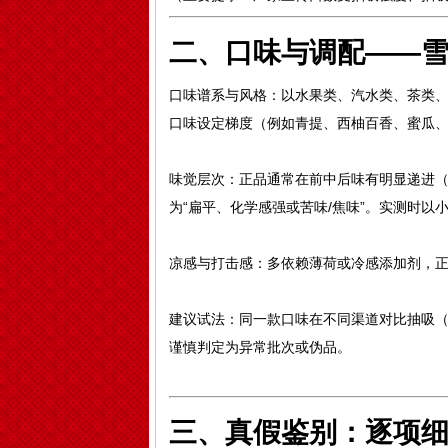
二、口味与调配——
口味谱系与风格：以水果类、汽水类、茶类、薄
口味设定梯度（例如青提、西柚百香、蜜瓜
味觉层次：正品通常在前中后味有明显递进
为“扁平、化学感强或苦味/焦味”。实测时
凉感与打击感：多依赖薄荷或冷感添加剂，正品
建议试法：同一款口味在不同渠道对比抽吸（先
谨慎判定为异常批次或伪品。
三、真假鉴别：逐项