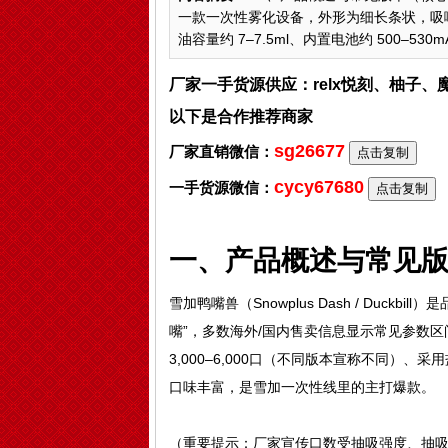
一款一次性雾化设备，外形为细长条状，吸嘴
油容量约 7–7.5ml、内置电池约 500–530mA
厂家一手货源供应：relx悦刻、柚子
以下是合作推荐商家
sg26677
厂家直销微信：
点击复制
cycy67680
一手货源微信：
点击复制
一、产品概述与常见
雪加鸭嘴兽（Snowplus Dash / Duc
嘴”，多数海外/国内售卖信息显示常见参数区间如
3,000–6,000口（不同版本宣称不同）
口味丰富，是雪加一次性线里的主打爆款。
（重要提示：厂家宣传口数受抽吸强度、抽