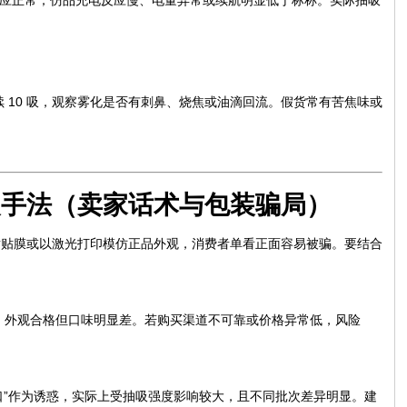
指示响应正常；仿品充电反应慢、电量异常或续航明显低于标称。实际抽吸
连续 10 吸，观察雾化是否有刺鼻、烧焦或油滴回流。假货常有苦焦味或
装手法（卖家话术与包装骗局）
镭射贴膜或以激光打印模仿正品外观，消费者单看正面容易被骗。要结合
，外观合格但口味明显差。若购买渠道不可靠或价格异常低，风险
00口”作为诱惑，实际上受抽吸强度影响较大，且不同批次差异明显。建