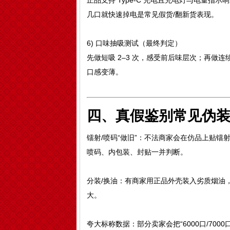
正品支持 Type-C 充电且充电灯与电量
几口就快速掉电是常见假货/翻新货表现。
6) 口味抽吸测试（最终判定）
先做短吸 2–3 次，感受前后味层次；再做
口感变薄。
四、真假鉴别常见伪
镭射/喷码“做旧”：不法商家会在仿品上贴
喷码、内包装、封贴一并判断。
分装/换油：有商家用正品外壳装入劣质烟油
大。
夸大标称数据：部分卖家会把“6000口/70