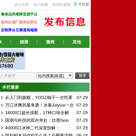
设为主页
加入收藏
保存到桌面
奢侈品和潮牌货源平台
贵州白酒厂家供应茅台
定制茅台五粮液高端酒
水
烟酒
微商
其他
本栏最新
从入门到旗舰，YOOZ柚子一次性雾
07-29
万口冰爽风暴来袭！冰暴JolyIce一次
07-29
化全系深度解析：哪一款才是你的心头好？
18000口超长续航，17种口味全解
07-29
性12000口深度评测：陶瓷芯13W大功率，
国潮与科技的双向奔赴：比熊Solo
07-29
析：高维GOWIF一次性雾化深度测评与口味
12种口味实测全解析
40000口冰神二代深度拆解：
07-29
15000一次性雾化深度评测
推荐指南
悦刻积木35000怎么选？全网最详细
06-18