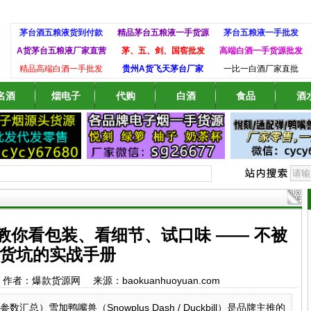
茅台酒五粮液货到付款
精品茅台五粮液一手货源
茅台五粮液一手批发
A货茅台五粮液厂家直营
茅、五、剑、国窖批发
高端白酒一手货源批发
精品高端白酒一手批发
贵州A货飞天茅台厂家
一比一白酒厂家直批
名酒
烟电子
代购
白酒
食品
酒
教你看包装、看细节、试口味 —— 不被
货坑的实战手册
:26 作者：爆款货源网 来源：baokuanhuoyuan.com
）雪加鸭嘴兽（Snowplus Dash / Duckbill）是品牌主推的