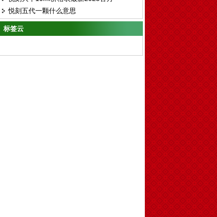
茶杯
悦刻五代一颗什么意思
标签云