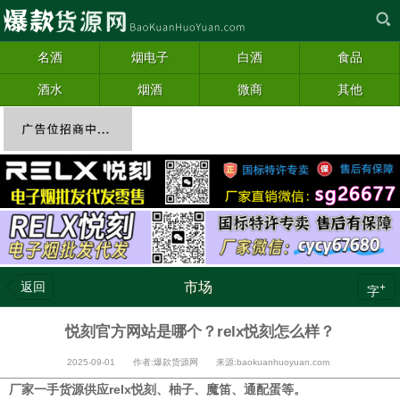
名酒
烟电子
白酒
食品
酒水
烟酒
微商
其他
返回
市场
+
字
悦刻官方网站是哪个？relx悦刻怎么样？
2025-09-01 作者:爆款货源网 来源:baokuanhuoyuan.com
厂家一手货源供应relx悦刻、柚子、魔笛、通配蛋等。