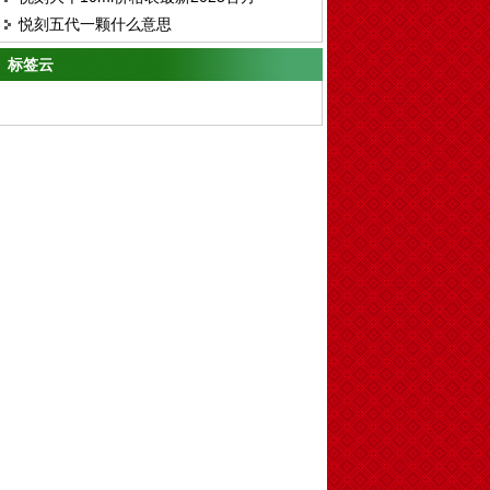
茶杯
悦刻五代一颗什么意思
标签云