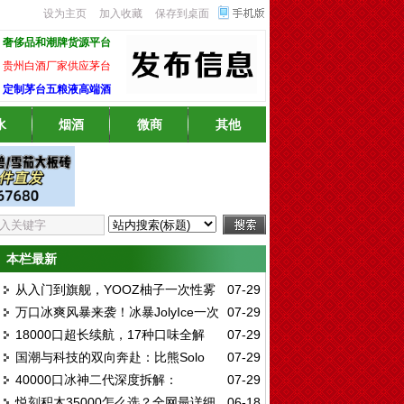
设为主页
加入收藏
保存到桌面
奢侈品和潮牌货源平台
贵州白酒厂家供应茅台
定制茅台五粮液高端酒
水
烟酒
微商
其他
本栏最新
从入门到旗舰，YOOZ柚子一次性雾
07-29
万口冰爽风暴来袭！冰暴JolyIce一次
07-29
化全系深度解析：哪一款才是你的心头好？
18000口超长续航，17种口味全解
07-29
性12000口深度评测：陶瓷芯13W大功率，
国潮与科技的双向奔赴：比熊Solo
07-29
析：高维GOWIF一次性雾化深度测评与口味
12种口味实测全解析
40000口冰神二代深度拆解：
07-29
15000一次性雾化深度评测
推荐指南
悦刻积木35000怎么选？全网最详细
06-18