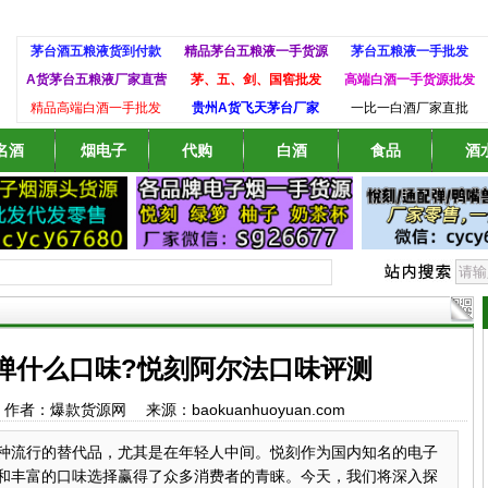
茅台酒五粮液货到付款
精品茅台五粮液一手货源
茅台五粮液一手批发
A货茅台五粮液厂家直营
茅、五、剑、国窖批发
高端白酒一手货源批发
精品高端白酒一手批发
贵州A货飞天茅台厂家
一比一白酒厂家直批
名酒
烟电子
代购
白酒
食品
酒
弹什么口味?悦刻阿尔法口味评测
:54 作者：爆款货源网 来源：baokuanhuoyuan.com
种流行的替代品，尤其是在年轻人中间。悦刻作为国内知名的电子
和丰富的口味选择赢得了众多消费者的青睐。今天，我们将深入探