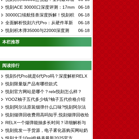
ELFBAR ICE KING全口味实测与五档调冰
悦刻ACE 30000口深度评测：17mm
06-18
选购指南：口味、技术、评测一次看懂
技术真相
30000口续航怪兽深度拆解！悦刻积
06-18
超薄机身+智能屏，大容量一次性电子烟的
全面解析悦刻六代Pro：从硬件革新
06-18
木三代套装，凭什么定义一次性电子烟新标
终极形态
悦刻积木弹35000与22000深度测
06-18
到口感进化的深度体验指南
杆？
评：超大续航时代的终极选择
本栏推荐
阅读排行
悦刻5代Pro就是6代Pro吗？深度解析RELX
悦刻限量版产品有哪些款式
产品线差异
悦刻官方网站是哪个？relx悦刻怎么样？
YOOZ柚子五代多少钱?柚子五代价格介绍
悦刻阿尔法原装烟弹什么口味?悦刻阿尔法
悦刻烟弹回收费用高吗知乎,悦刻烟弹回收给
口味评测
RELX一个烟弹能抽多长时间？详细解析与
钱吗
悦刻批发一手货源，电子雾化器购买网站奶
使用建议
悦刻大千10ml价格表最新2025官方