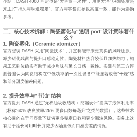
小结：DASH 4000 的定位是“大容量一次性”，用更大油仓+陶瓷发热
来主打“持久与味道稳定”。官方与零售页参数高度一致，能作为选购
参考。
二、核心技术拆解：陶瓷雾化与“透明 pod”设计意味着什
么？
1. 陶瓷雾化（Ceramic atomizer）
官方强调 DASH 采用“陶瓷技术”，并宣称能带来更真实的风味还原、
减少碳化残留与提升口感稳定性。陶瓷材料热容较低且加热均匀，如
果工艺到位确实有助于减少焦味与延长口感一致性。实测与第三方评
测普遍认为陶瓷结构在中低功率的一次性设备中能显著改善“干烧”感
和部分甜度偏差问题。
2. 提升效率与“节油”结构
官方提到 DASH 通过“无棉油吸收结构 + 防漏设计”提高了液体利用率
（标称“60% 改良效率/25% 更多口数每毫升”之类的数据），这些技术
核心目的在于同容量下提供更多稳定口数和更少漏油风险。实务上这
有助于延长可用时长并减少因油量低而口感变差的情况。