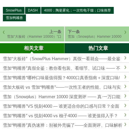
SnowPlus
DASH
4000；陶瓷雾化；一次性电子烟；口味推荐
雪加鸭嘴兽
上一条
下一条
雪加“大板砖（Hammer 10000）”口
雪加（Snowplus）Hammer 10000
味终极排行——16ml 大油仓、陶瓷
深度测评 —— 真·一万口能顶多久？
芯下的口味真相与选购指南
陶瓷芯、充电、口感全解析
相关文章
热门文章
雪加“大板砖”（SnowPlus Hammer）真假一看就会——最全鉴
别、深度评测与建议
雪加“鸭嘴兽”真假全鉴：教你看包装、看细节、试口味 —— 不
被假货坑的实战手册
雪加“鸭嘴兽”哪种口味最值得囤？4000口真香指南＋深度口味/
技术/对比评测
雪加大板砖 vs 雪加“鸭嘴兽”——一次性王者的性能、口味与实
测对比
雪加（Snowplus）Hammer 10000 深度测评 —— 真·一万口能
顶多久？陶瓷芯、充电、口感全解析
雪加“鸭嘴兽”VS 悦刻4000 — 谁更适合你的口感与日常？全面
深度对比评测
雪加“鸭嘴兽” vs 悦刻4000 vs 柚子4000 —— 谁更值得入手？
雪加“鸭嘴兽”真伪速辨：别被外壳骗了——全面测评、口味解析