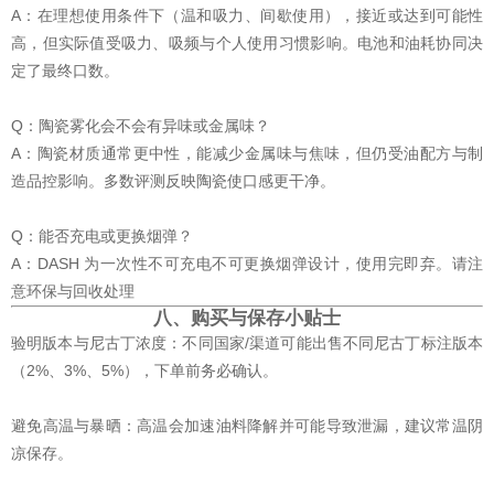
A：在理想使用条件下（温和吸力、间歇使用），接近或达到可能性
高，但实际值受吸力、吸频与个人使用习惯影响。电池和油耗协同决
定了最终口数。
Q：陶瓷雾化会不会有异味或金属味？
A：陶瓷材质通常更中性，能减少金属味与焦味，但仍受油配方与制
造品控影响。多数评测反映陶瓷使口感更干净。
Q：能否充电或更换烟弹？
A：DASH 为一次性不可充电不可更换烟弹设计，使用完即弃。请注
意环保与回收处理
八、购买与保存小贴士
验明版本与尼古丁浓度：不同国家/渠道可能出售不同尼古丁标注版本
（2%、3%、5%），下单前务必确认。
避免高温与暴晒：高温会加速油料降解并可能导致泄漏，建议常温阴
凉保存。