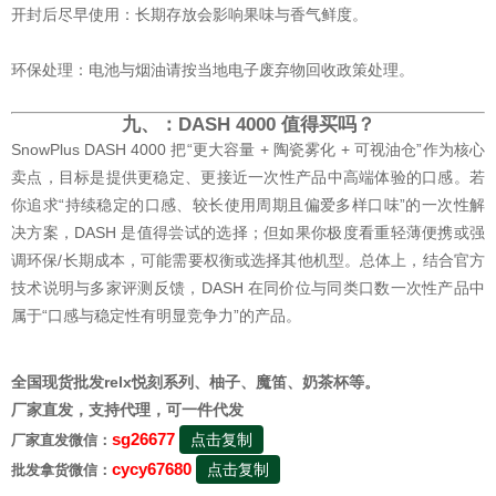
开封后尽早使用：长期存放会影响果味与香气鲜度。
环保处理：电池与烟油请按当地电子废弃物回收政策处理。
九、：DASH 4000 值得买吗？
SnowPlus DASH 4000 把“更大容量 + 陶瓷雾化 + 可视油仓”作为核心
卖点，目标是提供更稳定、更接近一次性产品中高端体验的口感。若
你追求“持续稳定的口感、较长使用周期且偏爱多样口味”的一次性解
决方案，DASH 是值得尝试的选择；但如果你极度看重轻薄便携或强
调环保/长期成本，可能需要权衡或选择其他机型。总体上，结合官方
技术说明与多家评测反馈，DASH 在同价位与同类口数一次性产品中
属于“口感与稳定性有明显竞争力”的产品。
全国现货批发relx悦刻系列、柚子、魔笛、奶茶杯等。
厂家直发，支持代理，可一件代发
sg26677
点击复制
厂家直发微信：
cycy67680
点击复制
批发拿货微信：