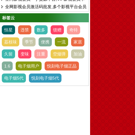
排名
全网影视会员激活码批发,多个影视平台会员
代理
VIP卡一键开通
标签云
恒星
违禁
数多
馈赠
奇特
荔枝味
季节
便携
一流
家居
久留
变味
注重
空烟弹
加油
1.6
电子烟用户
悦刻电子烟正品
电子烟5代
悦刻电子烟5代