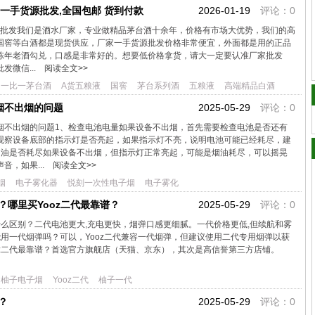
窖一手货源批发,全国包邮 货到付款
2026-01-19
评论：0
货源批发我们是酒水厂家，专业做精品茅台酒十余年，价格有市场大优势，我们的高
国窖等白酒都是现货供应，厂家一手货源批发价格非常便宜，外面都是用的正品
陈年老酒勾兑，口感是非常好的。想要低价格拿货，请大一定要认准厂家批发
发微信...
阅读全文>>
一比一茅台酒
A货五粮液
国窖
茅台系列酒
五粮液
高端精品白酒
烟不出烟的问题
2025-05-29
评论：0
烟不出烟的问题1、检查电池电量如果设备不出烟，首先需要检查电池是否还有
观察设备底部的指示灯是否亮起，如果指示灯不亮，说明电池可能已经耗尽，建
烟油是否耗尽如果设备不出烟，但指示灯正常亮起，可能是烟油耗尽，可以摇晃
音，如果...
阅读全文>>
烟
电子雾化器
悦刻一次性电子烟
电子雾化
？哪里买Yooz二代最靠谱？
2025-05-29
评论：0
有什么区别？二代电池更大,充电更快，烟弹口感更细腻。一代价格更低,但续航和雾
代能用一代烟弹吗？可以，Yooz二代兼容一代烟弹，但建议使用二代专用烟弹以获
oz二代最靠谱？首选官方旗舰店（天猫、京东），其次是高信誉第三方店铺。
柚子电子烟
Yooz二代
柚子一代
？
2025-05-29
评论：0