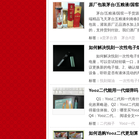
原厂包装茅台/五粮液/国
茅台/五粮液/国窖一手
端精品飞天茅台五粮液剑南春
包装，灌装原厂正品酒水加上
的，支持货到付款。我们酒厂批
标签：
a货茅台酒
茅台A货
如何解决悦刻一次性电子
如何解决悦刻一次性电子
电量，可以尝试轻轻吸一口，
议更换新的电子烟。2、确认
设备，听听是否有液体流动的声
标签：
悦刻烟油
一次性电子
Yooz二代能用一代烟弹吗
Q1：Yooz二代和一代
化效果略逊。Q2：Yooz二
得最佳体验。Q3：哪里买Yo
Q4：Yooz二代...
阅读全文>>
标签：
二代柚子
Yooz一代
如何选购Yooz二代更划算