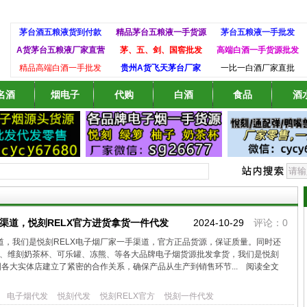
茅台酒五粮液货到付款
精品茅台五粮液一手货源
茅台五粮液一手批发
A货茅台五粮液厂家直营
茅、五、剑、国窖批发
高端白酒一手货源批发
精品高端白酒一手批发
贵州A货飞天茅台厂家
一比一白酒厂家直批
名酒
烟电子
代购
白酒
食品
酒
渠道，悦刻RELX官方进货拿货一件代发
2024-10-29
评论：0
道，我们是悦刻RELX电子烟厂家一手渠道，官方正品货源，保证质量。同时还
杯、维刻奶茶杯、可乐罐、冻熊、等各大品牌电子烟货源批发拿货，我们是悦刻
国各大实体店建立了紧密的合作关系，确保产品从生产到销售环节...
阅读全文
电子烟代发
悦刻代发
悦刻RELX官方
悦刻一件代发