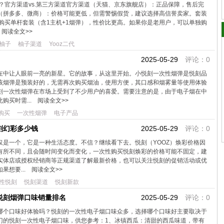
算？官方渠道vs.第三方渠道官方渠道（天猫、京东旗舰店）：正品保障，售后完
（拼多多、微商）：价格可能更低，但需警惕假货，建议选择高信誉卖家。套装
议购买单杆套装（含1主机+1烟弹），性价比更高。如果你是老用户，可以单独购
阅读全文>>
柚子
柚子渠道
Yooz二代
2025-05-29
评论：0
在中让人眼前一亮的新星。它的故事，从这里开始。小悦刻一次性烟弹是悦刻品
该烟弹是预装好的，无需再次购买烟油，使用方便，其口感和烟雾量等使用体验
刻一次性烟弹在市场上受到了不少用户的喜爱。需要注意的是，由于电子烟在中
购买时需...
阅读全文>>
购买
一次性烟弹
电子产品
刻幻彩多少钱
2025-05-29
评论：0
仅是一个，它是一种生活态度。不信？继续看下去。悦刻（YOOZ）焕彩价格因
有所不同，且会随时间变化而变化，一次性购买悦刻焕彩的价格可能不固定，建
实体店或授权经销商等正规渠道了解最新价格，也可以关注悦刻的促销活动或优
果想要...
阅读全文>>
性悦刻
悦刻渠道
悦刻新款
悦刻烟弹口味销量排名
2025-05-29
评论：0
哪个口味好体验吗？悦刻的一次性电子烟口味众多，选择哪个口味好主要取决于
门的悦刻一次性电子烟口味，供您参考：1、冰镇西瓜：清甜的西瓜味道，带有