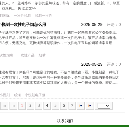
味的人。2、蓝莓爆珠：浓郁的蓝莓味道，带有一定的甜度，口感清新。3、绿豆
些冰爽...
阅读全文>>
刻国际
一次性悦刻
悦刻一次性
小悦刻一次性电子烟怎么用
2025-05-29
评论：0
子宝珠中迷失了方向，可能是你的指南针。让我们一起来看看它如何引领潮流。
电子烟产品，通常也被称为一次性雾化棒或一次性电子烟。该产品通常由电池、
方便，无需充电、更换烟弹等繁琐操作，一次性电子宝珠的烟嘴通常采用......
次性烟嘴
一次性产品
烟嘴
?
2025-05-29
评论：0
性没有尼古丁体验吗？可能是你的答案。不信？继续往下看。小悦刻是一种电子
不含有尼古丁。尼古丁是烟草中的一种主要成分，是导致吸烟成瘾的主要原因之
对于那些想要戒烟或者减少吸烟频率的人来说，是一个很好的选择。即使......
小悦刻
戒烟
小悦刻电子烟
1
2
3
4
5
6
7
联系我们