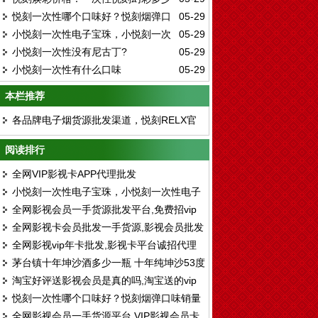
悦刻一次性哪个口味好？悦刻烟弹口
05-29
钱
小悦刻一次性电子宝珠，小悦刻一次
05-29
味销量排名
小悦刻一次性没有尼古丁?
05-29
性电子烟怎么用
小悦刻一次性有什么口味
05-29
本栏推荐
各品牌电子烟货源批发渠道，悦刻RELX官
方进货拿货一件代发
阅读排行
全网VIP影视卡APP代理批发
小悦刻一次性电子宝珠，小悦刻一次性电子
全网影视会员一手货源批发平台,免费招vip
烟怎么用
全网影视卡会员批发一手货源,影视会员批发
会员代理
全网影视vip年卡批发,影视卡平台诚招代理
自助商城
茅台镇十年坤沙酒多少一瓶 十年纯坤沙53度
淘宝好评送影视会员是真的吗,淘宝送的vip
酒价格
悦刻一次性哪个口味好？悦刻烟弹口味销量
影视卡是什么揭密
全网影视会员一手货源平台,VIP影视会员卡