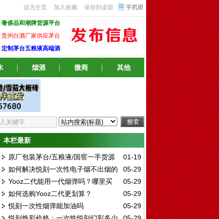
设为主页
加入收藏
保存到桌面
奢侈品和潮牌货源平台
贵州白酒厂家供应茅台
定制茅台五粮液高端酒
水
烟酒
微商
其他
本栏最新
原厂包装茅台/五粮液/国窖一手货源
01-19
如何解决悦刻一次性电子烟不出烟的
05-29
批发,全国包邮 货到付款
Yooz二代能用一代烟弹吗？哪里买
05-29
问题
如何选购Yooz二代更划算？
05-29
Yooz二代最靠谱？
悦刻一次性烟弹能加油吗
05-29
悦刻焕彩价格：一次性悦刻幻彩多少
05-29