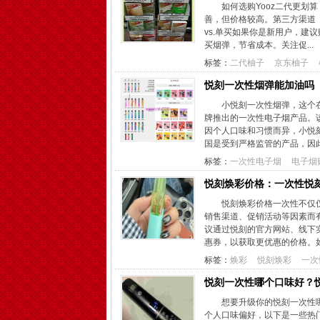
如何选购Yooz二代更划
善，但价格较高。第三方渠道
vs.单买如果你是新用户，建
买烟弹，节省成本。关注促...
标签：
二代柚子
京东柚子
悦刻一次性烟弹能加油吗
小悦刻一次性烟弹，这个
牌推出的一次性电子烟产品。
因个人口味和习惯而异，小悦
国是受到严格监管的产品，因此
标签：
一次性电子烟
电子烟
悦刻焕彩价格：一次性悦
悦刻焕彩价格一次性不仅
销售渠道、促销活动等因素而
议通过悦刻的官方网站、线下
惠券，以获取更优惠的价格。如
标签：
焕彩
悦刻焕彩
一次
悦刻一次性哪个口味好？
想要升级你的悦刻一次性
个人口味偏好，以下是一些热