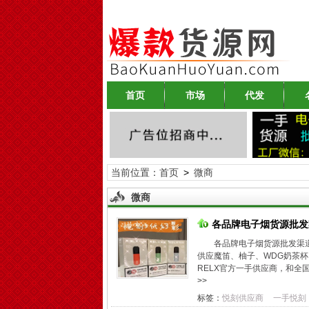
首页
市场
代发
当前位置：
首页
>
微商
微商
各品牌电子烟货源批发
各品牌电子烟货源批发渠
供应魔笛、柚子、WDG奶茶
RELX官方一手供应商，和全
>>
标签：
悦刻供应商
一手悦刻