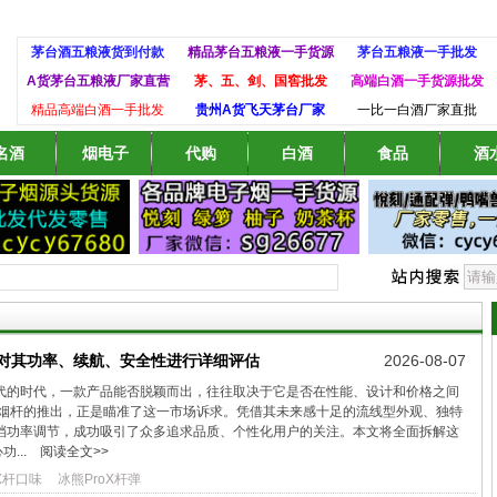
茅台酒五粮液货到付款
精品茅台五粮液一手货源
茅台五粮液一手批发
A货茅台五粮液厂家直营
茅、五、剑、国窖批发
高端白酒一手货源批发
精品高端白酒一手批发
贵州A货飞天茅台厂家
一比一白酒厂家直批
名酒
烟电子
代购
白酒
食品
酒
？对其功率、续航、安全性进行详细评估
2026-08-07
代的时代，一款产品能否脱颖而出，往往取决于它是否在性能、设计和价格之间
X烟杆的推出，正是瞄准了这一市场诉求。凭借其未来感十足的流线型外观、独特
档功率调节，成功吸引了众多追求品质、个性化用户的关注。本文将全面拆解这
...
阅读全文>>
X杆口味
冰熊ProX杆弹