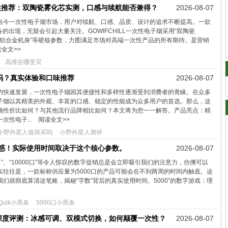
一次性推荐：双陶瓷雾化芯实测，口感与续航能否兼得？
2026-08-07
当今一次性电子烟市场，用户对续航、口感、品质、设计的追求不断提高。一款
备的出现，无疑会引起大量关注。GOWIFCHILL一次性电子烟采用“双陶瓷
密抛光铝合金机身”等硬核参数，力图满足市场对高端一次性产品的所有期待。是营销
全文>>
高维在哪里买
吗？真实体验和口味推荐
2026-08-07
的快速发展，一次性电子烟因其便捷性和多样性逐渐受到消费者的青睐。在众多
子烟以其精美的外观、丰富的口感、稳定的性能成为众多用户的首选。那么，这
场性价比如何？与其他流行品牌相比如何？本文将为您一一解答。产品亮点：精
次性电子...
阅读全文>>
小野外星人值得买吗
小野外星人测评
迷惑！实际使用时间取决于这个核心参数。
2026-08-07
口”、“10000口”等令人惊叹的数字促销总是会立即吸引我们的注意力，仿佛可以
往往是，一款标称供应量为5000口的产品可能会在不到两周的时间内触底。这
们就彻底算清这笔账，揭秘“字数”背后的真实使用时间。5000”的数字游戏：理
uik小黑条
5000口小黑条
版深度评测：冰感可调、双模式切换，如何颠覆一次性？
2026-08-07