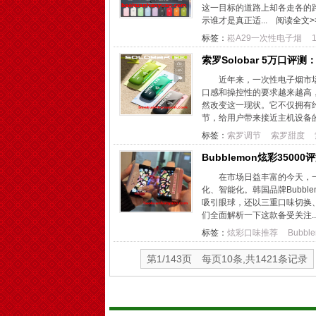
这一目标的道路上却各走各的
示谁才是真正适...
阅读全文>
标签：
崧A29一次性电子烟
索罗Solobar 5万口
近年来，一次性电子烟市
口感和操控性的要求越来越高，
然改变这一现状。它不仅拥有
节，给用户带来接近主机设备的.
标签：
索罗调节
索罗甜度
Bubblemon炫彩35
在市场日益丰富的今天，
化、智能化。韩国品牌Bubbl
吸引眼球，还以三重口味切换
们全面解析一下这款备受关注..
标签：
炫彩口味推荐
Bubb
第1/143页 每页10条,共1421条记录