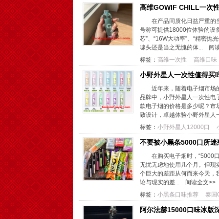
高维GOWIF CHILL
在产品同质化日益严重的
号称可提供18000位体验的设
芯”、“16W大功率”、“精
噱头还是当之无愧的体...
阅读
标签：
高维一次性
高维口味
小野外星人一次性值得买
近年来，随着电子烟市场
品牌中，小野外星人一次性电
款电子烟的价格是多少呢？市
致设计，卓越体验小野外星人一
标签：
小野外星人12000口
不要被小黑条5000口所
在购买电子烟时，“5000
无忧无虑地使用几个月。但现实
个巨大的差距从何而来今天，我
论与现实的差...
阅读全文>>
标签：
小黑条口味推荐
泰国Q
阿尔法赫15000口味冰