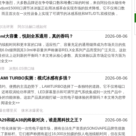
竞争激烈，大多数品牌还在争夺吸口数和堆叠口味的时候，来自阿拉伯水烟传奇
arIceAdjust15000口调节冰冰版正在用冰感革命实现市场的技术降维。它不仅将口数
平，而且首次在一次性设备上实现了可调节的冰感系统和MTL/DTL双模切换，
尔法评测
阿尔法赫口感如何
3.0ml大容量，悦刻全系通用，真的香吗？
2026-08-06
的续航时间和更丰富的口味，适应性广、容量充足的通用烟弹成为市场关注的焦
熊6.0s烟弹因其3.0ml单容量并声称兼容RELX全系列产品而受到广泛关注。这款
性价比上达到新的平衡吗？本文将从核心参数、真实体验以及市场定位等方面为
全文>>
l弹
冰熊6.0S弹口味
MI TURBO实测：模式冰感有多强？
2026-08-06
约、便携的主流趋势下，LAMITURBO选择了一条独特的道路。它不仅将端口
度，还将双涡轮功率调节、LED屏幕显示和可调节进气系统集成到一次性产品中，
备的功能体验。这款产品真的能打破一次性电子烟体验的界限吗？本文将为您带
阅读全文>>
爆在哪里买
徕米冰爆雾化
A29和崧A38的终极对决，谁是黑科技之王？
2026-08-06
“个性化体验”的一次性电子烟市场，拥有合法生产资质的SONGVAPE品牌凭借旗
立了新标杆。它们都声称拥有超过16,000次拍摄的惊人电池续航时间，但在实现