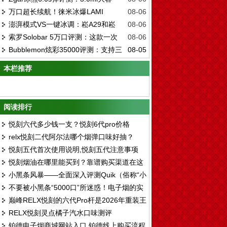
冰感可调、双模式切换，如何颠覆一次性？
万口超长续航！徕米冰爆LAMI
08-06
量，悦刻全系通用，真的香吗？
澎湃模式VS一键冰调：崧A29和崧
08-06
TURBO实测：模式冰感有多强？
索罗Solobar 5万口评测：这款一次
08-06
A38的终极对决，谁是黑科技之王？
Bubblemon炫彩35000评测：支持三
08-05
性值得调整甜度和冰度吗？
重口味切换的彩屏一次性
本栏推荐
阅读排行
悦刻六代多少钱一支？悦刻6代pro价格
relx悦刻二代阿尔法哪个烟弹口味好抽？
悦刻五代首次使用说明,悦刻五代注意事项
悦刻烟油在哪里能买到？靠谱购买渠道在这
小黑条风暴——全面深入评测Quik（俗称“小
里
不要被小黑条“5000口”所迷惑！电子烟的实
黑条”）的一次性
巅峰RELX悦刻的六代Pro杆是2026年重装王
际使用时间取决于这个核心参数。
RELX悦刻灵点橘子汽水口味测评
座？
铂德电子烟商城网站入口,铂德线上购买流程