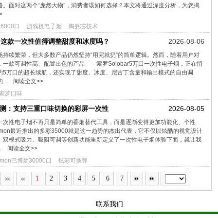
路。面对这两个“庞然大物”，消费者该如何选择？本文将通过深度分析，为您揭
>
16000口
游戏机电子烟
陶瓷芯技术
评测：这款一次性值得调整甜度和冰度吗？
2026-08-06
场持续繁荣，但大多数产品仍然坚持“用完就扔”的简单逻辑。然而，随着用户对
一款可调性高、配置出色的产品——索罗Solobar5万口一次性电子烟，正在悄
约5万口的超长续航，还实现了甜度、冰度、尼古丁含量和输出模式的自由调
..
阅读全文>>
索罗口味
000评测：支持三重口味切换的彩屏一次性
2026-08-05
一次性电子烟不再只是简单的香烟替代工具，而是逐渐变得更加功能化、个性
emon最近推出的多彩35000就是这一趋势的杰出代表，它不仅以炫酷的视觉设计
、双模式吸力、吸阻可调等创新功能重新定义了一次性电子烟体验下面，就让我
.
阅读全文>>
lemon巴博梦30000口
炫彩可换弹
1
2
3
4
5
6
7
联系我们