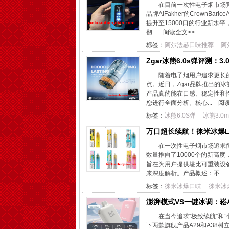
在目前一次性电子烟市场
品牌AlFakher的CrownB
提升至15000口的行业新水
彻...
阅读全文>>
标签：
阿尔法赫口味推荐
阿
Zgar冰熊6.0s弹评测：
随着电子烟用户追求更长
点。近日，Zgar品牌推出的冰
产品真的能在口感、稳定性和
您进行全面分析。核心...
阅读
标签：
冰熊6.0S弹
冰熊3.0m
万口超长续航！徕米冰爆LA
在一次性电子烟市场追求简
数量推向了10000个的新高
旨在为用户提供堪比可重装设
来深度解析。产品概述：不...
标签：
徕米冰爆口味
徕米冰
澎湃模式VS一键冰调：崧
在当今追求“极致续航”和
下两款旗舰产品A29和A38树