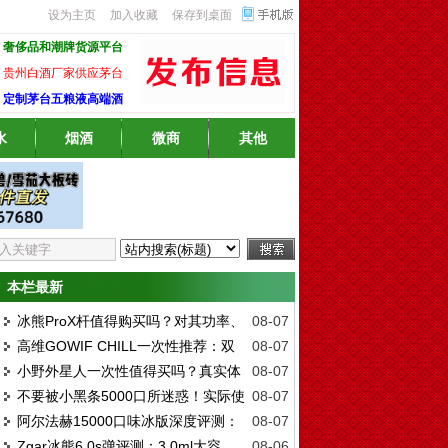
设为主页
加入收藏
保存到桌面
奢侈品和潮牌货源平台
贵州白酒厂家供应茅台
定制茅台五粮液高端酒
水
烟酒
微商
其他
本栏最新
冰熊ProX杆值得购买吗？对其功率、
08-07
高维GOWIF CHILL一次性推荐：双
08-07
续航、安全性进行详细评估
小野外星人一次性值得买吗？真实体
08-07
陶瓷雾化芯实测，口感与续航能否兼得？
不要被小黑条5000口所迷惑！实际使
08-07
验和口味推荐
阿尔法赫15000口味冰版深度评测：
08-07
用时间取决于这个核心参数。
Zgar冰熊6.0s弹评测：3.0ml大容
08-06