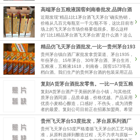
收藏，可以用来送礼，可以用于请客宴请，可以
高端茅台五粮液国窖剑南春批发,品牌白酒
用于自饮，可以用来转卖，欢迎实体店和电商带
低价供应 一手货源 顺丰包邮
货的老板合作，找白酒批发渠道，一定要选择靠
近期发现“精品1比1茅台酒飞天茅台”确实热销，
谱的厂 家，选择我们贵州酱香酒业，绝对可靠。
价格从几百元每瓶至一千元/瓶不等，这比目前市
场上的飞天茅台市场价格要低很多。那么这样
的“1比1精品茅台酒飞天茅台酒”是什么酒？这么
便宜，你敢买吗？下面小编带你揭晓真相。精品
精品仿飞天茅台酒批发,一比一贵州茅台193
茅台五粮液国窖批发本公司有一比一精品茅台
5厂家拿货渠道
酒、五粮液、国窖1573、剑南春等高端白酒批
贵州茅台镇白酒厂家批发拿货渠道、茅台1935，
发，大量现货，超低...
年份茅台、15年茅台、30年茅台酒、茅台生肖、
五粮液，五粮液1618，剑南春，国窖1573等高
档白酒。我们生产的贵州茅台酒的包装采用正品
原瓶(含芯片)，正品原壳，正品说明书，正品礼
复刻A货茅台酒批发零售。一比一A货五粮
品袋，外包装全部和正品一样。
液供货商家
复刻A货茅台酒产于美丽的茅台小镇，与其他优
质茅台酒同源，品质卓越，价格优越。产品采用
优质小麦精心酿造，口感好，不伤头，成为消费
者的最爱。复刻公司目前正在招募加盟商。希望
真正对项目感兴趣的有识之士能多了解一下复刻
贵州飞天茅台53度批发，茅台原系列酒厂
A货茅台。我厂供货复刻白酒，一手...
家直销
贵州飞天茅台53度严格遵循飞天茅台的工艺与标
准，从原料选择到酿造过程，无不力求与原版一