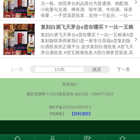
货茅台酒是A货一比一的精品...
元一瓶。按照茅台的品质分为普通酒、精配酒、
小批量勾兑酒、稀有酒、陈年酒、年份酒。保质
保量，一手货源是批发，支持一个起步。一比一
飞天茅台口感出众，清雅修长，酒体丰满，回味
复刻白酒飞天茅台a货在哪买？一比一五粮
悠长，继续空下去。一般来说，白酒厂家用高A
液A货复刻版联系商家
包装代替包装，通常是完全回收的酒。高质量53
复刻白酒飞天茅台a货在哪买？一比一五粮液A货
度复刻飞天a货茅台酒货源...
复刻版联系商家我们是一家专注高端a货复刻版
白酒批发的正规平台,提供复刻白酒批发,A货飞天
茅台酒批发,A货五粮液批发,A货白酒拿货渠道,高
品质飞天茅台批发,确保一手A货白酒拿货渠道。
价格优势明显，服务专业高效，是您值得信赖的
上一页
跳页
下一页
酒水采购伙伴。【微;JY67673】提供各系列白酒
的批...
联系我们
爆款货源网 © 2023版权所有 站长QQ：3394771822
湘ICP备2021014352号-2
【电脑版】
【回到顶部】