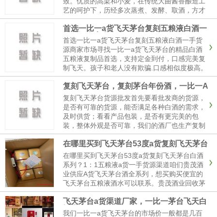
致。优质的高梁和小麦，在传统大曲酱香酿造工
艺的呵护下，历经多次蒸煮、发酵、取酒，方才
成就了这一瓶瓶佳酿。这样的匠心独运，使得复
首选一比一a货飞天茅台复刻五粮液白酒一
刻酒在品质上有了可靠的保障。本公司的白酒采
手货源商家市场
用茅台原系列酒调制而成，酒...
首选一比一a货飞天茅台复刻五粮液白酒一手货
源商家市场寻找一比一a货飞天茅台的精品白酒
五粮液复制品首选，支持定金到付，口感完美复
制飞天。孩子和老人没有欺骗.口感相似度极高。
飞天接待酒是茅台风味（茅台风味）白酒53度价
复刻飞天茅台，复刻茅台年份酒，一比一A
格；53度酒精；1箱x12x500ml规格。包装纸
货。
箱、彩盒、乳白色玻璃瓶、手袋和两个酒杯。产
复刻飞天茅台货源批发首先要看批发商的货源，
品飞天接待酒。...
是否有可靠的货源，能否满足各种白酒的需求，
及时供货；看看产品包装，是否有更完美的包
装，整体外观是否可靠，我们的酒厂也生产复制
茅台，专业教师通过原茅台风味，价格相对便
在哪里买到飞天茅台53度a货复刻飞天茅台
宜，是市场价格1-50%，成本效益高，有兴趣的
白酒系列？1：1五粮液a货一手货源渠道
人可以联系我们。高品质一比一复刻a货茅台一
在哪里买到飞天茅台53度a货复刻飞天茅台白酒
手货源批发,我们提供复刻A...
系列？1：1五粮液a货一手货源渠道咱们贵茂酒
业供应A货飞天茅台酒全系列，想买购买便宜的
飞天茅台五粮液酒水可以联系。贵茂酒业回收茅
台原厂材料的原包装。不仅包装精巧，细节精
飞天茅台a货渠道厂家，一比一茅台飞天白
巧，口感与原产地茅台酒的接近度也得到了提
酒批发
高，因此很多喝飞天酒的客人也称赞。我们的A
我们一比一a货飞天茅台的市场价一般都是几百