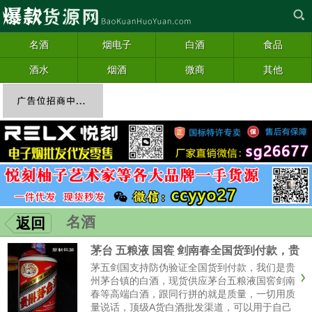
名酒
烟电子
白酒
食品
酒水
烟酒
微商
其他
名酒
返回
茅台 五粮液 国窖 剑南春全国货到付款，贵
州茅台全系列厂家批发
茅五剑国支持防伪验证全国货到付款，我们是贵
州茅台镇的白酒，现货供应茅台五粮液国窖剑南
春等高端白酒，跟同行拼的就是质量，一切用质
量说话，顶级A货白酒批发渠道，可以用于自己