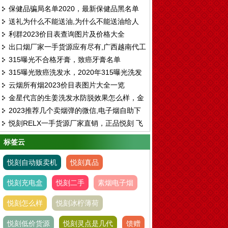
保健品骗局名单2020，最新保健品黑名单
送礼为什么不能送油,为什么不能送油给人
利群2023价目表查询图片及价格大全
出口烟厂家一手货源应有尽有,广西越南代工
315曝光不合格牙膏，致癌牙膏名单
烟仓库免税烟一手
315曝光致癌洗发水，2020年315曝光洗发
云烟所有烟2023价目表图片大全一览
水名单
金星代言的生姜洗发水防脱效果怎么样，金
2023推荐几个卖烟弹的微信,电子烟自助下
星代言的博滴洗发水真的有用吗
悦刻RELX一手货源厂家直销，正品悦刻 飞
单平台
雾 各种一次性 烟弹超多
标签云
悦刻自动贩卖机
悦刻真品
悦刻充电盒
悦刻二手
素烟电子烟
悦刻怎么样
悦刻冰柠薄荷
悦刻低价货源
悦刻灵点是几代
馈赠