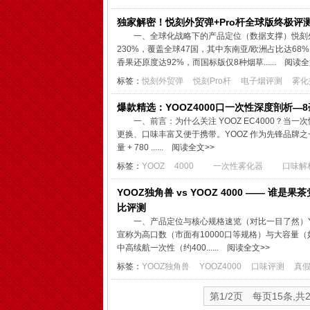
独家解密！悦刻外贸弹+Pro杆全球版终极评
一、全球化战略下的产品定位（数据支撑）悦刻
230%，覆盖全球47国，其中东南亚/欧洲占比达
香果还原度达92%，而国标版仅8种烟草......
阅读全
标签：
悦刻外贸弹
悦刻Pro杆
电子烟评测
雾化
爆款精选：YOOZ4000口一次性深度剖析—
一、前言：为什么关注 YOOZ EC4000？当
更换、口味丰富又便于携带。YOOZ 作为先锋品牌之一
量 + 780 ......
阅读全文>>
标签：
YOOZ
4000
一次性雾化器
口味解
YOOZ独角兽 vs YOOZ 4000 —— 
比评测
一、产品定位与核心规格速览（对比一目了然）YO
宣称为高口数（市面有10000口等规格）与大容量（如
中高续航一次性（约400......
阅读全文>>
标签：
YOOZ独角兽
YOOZ4000
口味评测
真
第1/2页 每页15条,共