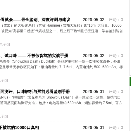
）真假一看就会——最全鉴别、深度评测与建议
2026-05-02
评论：0
雪加）的大板砖系列（常称 Hammer / 雪茄大板砖）因“16ml 大容量、10000
，被视为“高容量口感派”代表机型之一，线上线下热销且仿品泛滥，学会鉴别能省
电子烟
、试口味 —— 不被假货坑的实战手册
2026-05-02
评论：0
nowplus Dash / Duckbill）是品牌主推的一款一次性雾化设备，外形
示常见参数区间如下：烟油容量约 7–7.5ml、内置电池约 500–530mAh、标
电子烟
全面测评、口味解析与买前必看鉴别手册
2026-05-01
评论：0
us）“鸭嘴兽”（常见型号为 Snowplus Dash）是一款定位一次性、便携与口
品页面与测评为准）包括：电池容量约 530mAh、烟油容量约 7.5ml、官方
电子烟
被坑的10000口真相
2026-05-01
评论：0