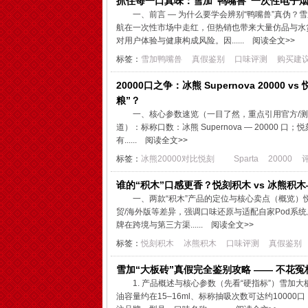
抓住每一口真味：雪加“鸭嘴兽”一次性电子
一、前言 — 为什么要学会辨别“鸭嘴兽”真伪？雪加
航在一次性市场中走红，但热销也带来大量仿品与水
对用户体验与健康构成风险。因......
阅读全文>>
标签：
雪加鸭嘴兽
真假鉴别
口味评测
购买建
20000口之争：冰熊 Supernova 20000 vs
粮”？
一、核心参数速览（一目了然，重点引用官方/测
道）：标称口数：冰熊 Supernova — 20000 口；
有......
阅读全文>>
标签：
冰熊20000对比悦刻
Sparta
20000
谁的“积木”口感更香？悦刻积木 vs 冰熊
一、两款“积木”产品的定位与核心卖点（概览）悦
贸/海外版等差异，强调口味还原与适配自家Pod系统。某
牌在跨境与第三方渠......
阅读全文>>
标签：
悦刻积木
冰熊积木
口味评测
真假鉴别
雪加“大板砖”真假完全鉴别攻略 —— 不花
1. 产品概述与核心参数（先看“硬指标”）雪加
油容量约在15–16ml、标称抽吸次数可达约1000