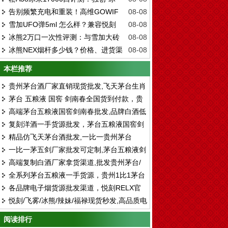
雾化深度测评：从ICEMAX到"冰暴正统"的
解析
告别频繁充电和重装！高维GOWIF
08-08
键”一键切换清凉感，一瓶体验两种口味！
进化与重构
雪加UFO弹5ml 怎么样？兼容悦刻
08-08
CHILL深度体验：18000超长续航能坚持多
冰熊2万口一次性评测：与雪加大砖
08-08
456代吗？优点和缺点在一篇文章中解释得
久？
冰熊NEX烟杆多少钱？价格、进货渠
08-08
相比，哪一款更值得买？
很清楚
道及正品鉴别指南
本栏推荐
贵州茅台酒厂家直销现货批发,飞天茅台生肖
茅台 五粮液 国窖 剑南春全国货到付款，贵
茅台全系列供应全国货到付款
高端茅台五粮液国窖剑南春批发,品牌白酒低
州茅台全系列厂家批发
复刻洋酒一手货源批发，茅台五粮液国窖剑
价供应 一手货源 顺丰包邮
精品仿飞天茅台酒批发,一比一贵州茅台
南春厂家直销
一比一茅五剑厂家批发可定制,茅台五粮液剑
1935厂家拿货渠道
高端复制白酒厂家拿货渠道,批发贵州茅台/
南春国窖一手货源
全系列茅台五粮液一手货源，贵州1比1茅台
五粮液/剑南春/国窖1573
各品牌电子烟货源批发渠道，悦刻RELX官
酒批发厂家货源
悦刻/飞雾/冰熊/辣妹/福禄现货秒发,高品质电
方进货拿货一件代发
子烟厂家拿货 售后无忧
阅读排行