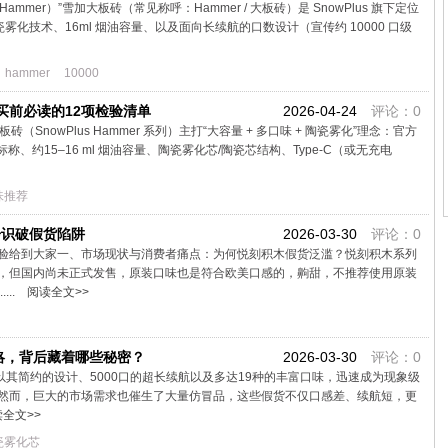
ammer）”雪加大板砖（常见称呼：Hammer / 大板砖）是 SnowPlus 旗下定位
化技术、16ml 烟油容量、以及面向长续航的口数设计（宣传约 10000 口级
hammer
10000
买前必读的12项检验清单
2026-04-24
评论：0
（SnowPlus Hammer 系列）主打“大容量 + 多口味 + 陶瓷雾化”理念：官方
、约15–16 ml 烟油容量、陶瓷雾化芯/陶瓷芯结构、Type-C（或无充电
味推荐
步识破假货陷阱
2026-03-30
评论：0
验给到大家一、市场现状与消费者痛点：为何悦刻积木假货泛滥？悦刻积木系列
，但国内尚未正式发售，原装口味也是符合欧美口感的，齁甜，不推荐使用原装
..
阅读全文>>
略，背后藏着哪些秘密？
2026-03-30
评论：0
”以其简约的设计、5000口的超长续航以及多达19种的丰富口味，迅速成为现象级
然而，巨大的市场需求也催生了大量仿冒品，这些假货不仅口感差、续航短，更
全文>>
瓷雾化芯