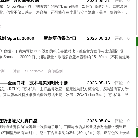
烟真假全方位鉴别攻略
2026-05-31
评论：0
（SnowPlus）旗下“鸭嘴兽”（俗称“Dash/鸭嘴一次性”）凭借外形、口味及续
货。假货不仅口感差、寿命短，还可能存在质量与安全隐患（漏油、短路等），
议
 悦刻 Sparta 20000 ——哪款更值得当“口
2026-05-18
评论：0
评数据）下表为两款 20K 设备的核心参数对比（整合官方宣传与主流测评报
悦刻 Sparta — 20000 口。烟油容量：冰熊多数版本宣称约 15–20 ml（不同渠道略
评测
冰熊
Supernova
真假鉴别
积木——全面口味、技术与实测对比手册
2026-05-16
评论：0
刻（RELX）“积木”系：主打品牌效应、稳定性与配方标准化，多渠道有官方/外
些版本以替换烟弹或套装形式出现。冰熊（ZGAR / Ice Bear）“积木”系：品
冤枉钱也能买到真口感
2026-05-04
评论：0
大板砖通常定位为“大容量一次性电子烟”，厂商与市场描述常见参数包括：预装烟
0口（不同型号略有差别）、尼古丁含量常见为3%（30mg/ml）等。正品包装上会标