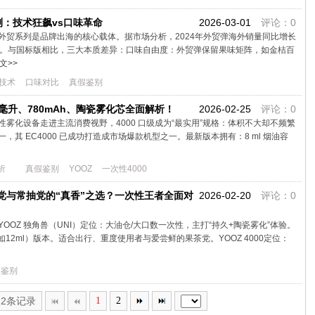
测：技术狂飙vs口味革命
2026-03-01
评论：0
外贸系列是品牌出海的核心载体。据市场分析，2024年外贸弹海外销量同比增长
68%。与国标版相比，三大本质差异：口味自由度：外贸弹保留果味矩阵，如金桔百
文>>
技术
口味对比
真假鉴别
8毫升、780mAh、陶瓷雾化芯全面解析！
2026-02-25
评论：0
一次性雾化设备走进主流消费视野，4000 口级成为“最实用”规格：体积不大却不频繁
，其 EC4000 已成功打造成市场爆款机型之一。最新版本拥有：8 ml 烟油容
析
真假鉴别
YOOZ
一次性4000
谁是果茶党与常抽党的“真香”之选？一次性王者全面对
2026-02-20
评论：0
OZ 独角兽（UNI）定位：大油仓/大口数一次性，主打“持久+陶瓷雾化”体验。
12ml）版本。适合出行、重度使用者与爱尝鲜的果茶党。YOOZ 4000定位：
假鉴别
22条记录
1
2