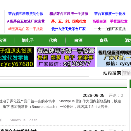
茅台酒五粮液货到付款
精品茅台五粮液一手货源
茅台五粮液一手批发
A货茅台五粮液厂家直营
茅、五、剑、国窖批发
高端白酒一手货源批发
精品高端白酒一手批发
贵州A货飞天茅台厂家
一比一白酒厂家直批
名酒
烟电子
代购
白酒
食品
酒
2026-06-05
评论：0
电子雾化器产品日益丰富的市场中，Snowplus 雪加作为国内新锐品牌，以稳
雪加鸭嘴兽（Snowplusdash） 一经推出，就因其 7.5ml大容量、
别
Snowplus
dash