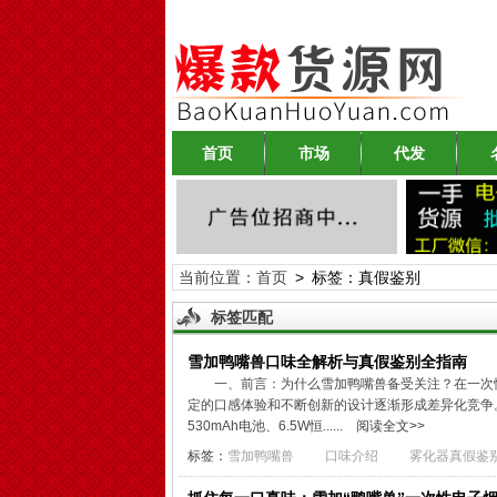
首页
市场
代发
当前位置：
首页
> 标签：真假鉴别
标签匹配
雪加鸭嘴兽口味全解析与真假鉴别全指南
一、前言：为什么雪加鸭嘴兽备受关注？在一次性
定的口感体验和不断创新的设计逐渐形成差异化竞争。旗下 
530mAh电池、6.5W恒......
阅读全文>>
标签：
雪加鸭嘴兽
口味介绍
雾化器真假鉴