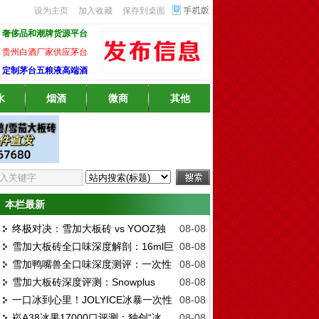
设为主页
加入收藏
保存到桌面
奢侈品和潮牌货源平台
贵州白酒厂家供应茅台
定制茅台五粮液高端酒
水
烟酒
微商
其他
本栏最新
终极对决：雪加大板砖 vs YOOZ独
08-08
雪加大板砖全口味深度解剖：16ml巨
08-08
角兽——谁才是2026年一次性雾化的“万口
雪加鸭嘴兽全口味深度测评：一次性
08-08
量烟油+陶瓷芯，这款“一次性天花板”到底凭
之王”？
雪加大板砖深度评测：Snowplus
08-08
雾化的"口感天花板"是如何炼成的？
什么封神？
一口冰到心里！JOLYICE冰暴一次性
08-08
Hammer 10000口一次性雾化的硬核实力全
崧A38冰果17000口评测：独创“冰
08-08