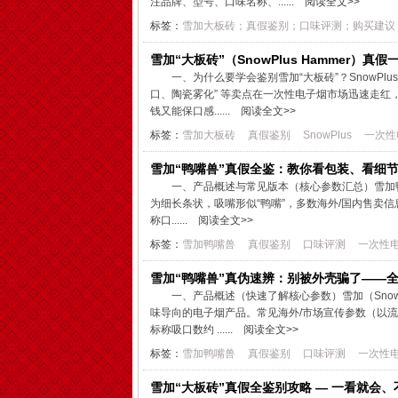
注品牌、型号、口味名称、......
阅读全文>>
标签：
雪加大板砖；真假鉴别；口味评测；购买建议
雪加“大板砖”（SnowPlus Hammer
一、为什么要学会鉴别雪加“大板砖”？SnowPlus（
口、陶瓷雾化” 等卖点在一次性电子烟市场迅速走红
钱又能保口感......
阅读全文>>
标签：
雪加大板砖
真假鉴别
SnowPlus
一次性
雪加“鸭嘴兽”真假全鉴：教你看包装、看细节
一、产品概述与常见版本（核心参数汇总）雪加鸭嘴兽（S
为细长条状，吸嘴形似“鸭嘴”，多数海外/国内售卖信息显
称口......
阅读全文>>
标签：
雪加鸭嘴兽
真假鉴别
口味评测
一次性
雪加“鸭嘴兽”真伪速辨：别被外壳骗了——
一、产品概述（快速了解核心参数）雪加（SnowPl
味导向的电子烟产品。常见海外/市场宣传参数（以流通商
标称吸口数约 ......
阅读全文>>
标签：
雪加鸭嘴兽
真假鉴别
口味评测
一次性
雪加“大板砖”真假全鉴别攻略 — 一看就会、不