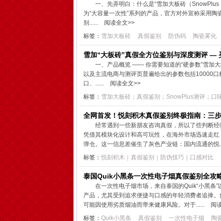
一、先弄明白：什么是“雪加大板砖（SnowPlus H
为“大容量一次性”系列的产品，官方对外宣称采用陶瓷雾
别......
阅读全文>>
标签：
雪加大板砖
真假鉴别
防伪码
陶瓷雾化
雪加“大板砖”真假全方位鉴别与深度测评 — 
一、产品概览 —— 你需要知道的“硬参数”雪加大板砖
以及主流电商与测评页普遍给出的参数包括10000口标称
口、......
阅读全文>>
标签：
雪加大板砖；真假鉴别；SnowPlus测评；口
全网首发！悦刻积木真假鉴别终极指南：三
经常遇到一些新朋友咨询真假，所以了些判断经
凭借其模块化设计和高可玩性，在海外市场迅速走红
弹仓。这一信息差催生了灰色产业链：国内流通的悦....
标签：
悦刻积木｜真假鉴别｜防伪技巧｜口感对比
泰国Quik小黑条一次性电子烟真假鉴别全攻
在一次性电子烟市场，来自泰国的Quik“小黑条
产品，尤其受到追求便捷与口感的年轻消费者追捧。
可能因使用劣质烟油而带来健康风险。对于......
阅读
标签：
Quik小黑条
真假鉴别
一次性电子烟
陶