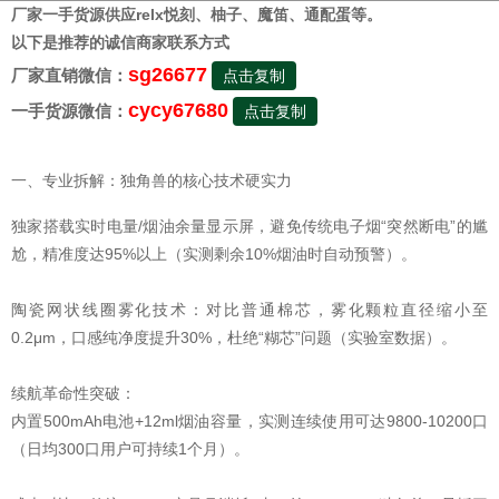
厂家一手货源供应relx悦刻、柚子、魔笛、通配蛋等。
以下是推荐的诚信商家联系方式
sg26677
厂家直销微信：
点击复制
cycy67680
一手货源微信：
点击复制
一、专业拆解：独角兽的核心技术硬实力
独家搭载实时电量/烟油余量显示屏，避免传统电子烟“突然断电”的尴
尬，精准度达95%以上（实测剩余10%烟油时自动预警）。
陶瓷网状线圈雾化技术：对比普通棉芯，雾化颗粒直径缩小至
0.2μm，口感纯净度提升30%，杜绝“糊芯”问题（实验室数据）。
续航革命性突破：
内置500mAh电池+12ml烟油容量，实测连续使用可达9800-10200口
（日均300口用户可持续1个月）。