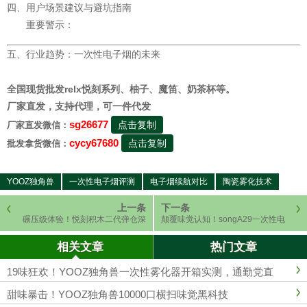
四、用户场景建议与避坑指南
重要警示：
五、行业趋势：一次性电子烟的未来
全国现货批发relx悦刻系列、柚子、魔笛、奶茶杯等。
厂家直发，支持代理，可一件代发
sg26677
点击复制
厂家直发微信：
cycy67680
点击复制
批发拿货微信：
YOOZ独角兽
一次性电子烟评测
电子烟续航对比
陶瓷雾化技术
上一条
下一条
碾压级体验！悦刻积木二代弹仓深
颠覆味觉认知！songA29一次性电
度评测：31种低甜口味+22000口续
子烟深度拆解：核心技术+12种爆款
航，原装用户必看升级指南
口味全维度评测
相关文章
热门文章
19味狂欢！YOOZ独角兽一次性雾化器开箱实测，通勤党直
呼"真香"！
甜味暴击！YOOZ独角兽10000口横扫味觉黑科技