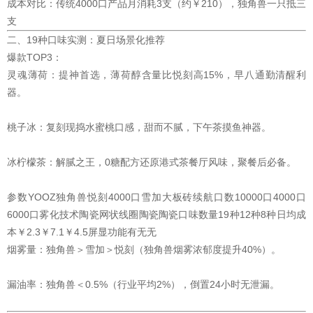
成本对比：传统4000口产品月消耗3支（约￥210），独角兽一只抵三
支
二、19种口味实测：夏日场景化推荐
爆款TOP3：
灵魂薄荷：提神首选，薄荷醇含量比悦刻高15%，早八通勤清醒利
器。
桃子冰：复刻现捣水蜜桃口感，甜而不腻，下午茶摸鱼神器。
冰柠檬茶：解腻之王，0糖配方还原港式茶餐厅风味，聚餐后必备。
参数YOOZ独角兽悦刻4000口雪加大板砖续航口数10000口4000口
6000口雾化技术陶瓷网状线圈陶瓷陶瓷口味数量19种12种8种日均成
本￥2.3￥7.1￥4.5屏显功能有无无
烟雾量：独角兽＞雪加＞悦刻（独角兽烟雾浓郁度提升40%）。
漏油率：独角兽＜0.5%（行业平均2%），倒置24小时无泄漏。