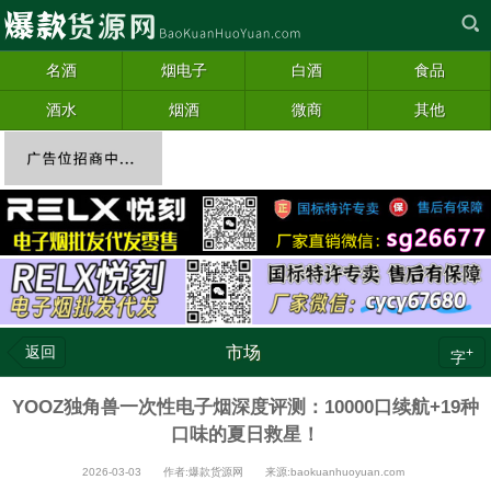
名酒
烟电子
白酒
食品
酒水
烟酒
微商
其他
返回
市场
+
字
YOOZ独角兽一次性电子烟深度评测：10000口续航+19种
口味的夏日救星！
2026-03-03 作者:爆款货源网 来源:baokuanhuoyuan.com