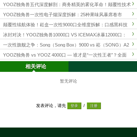
YOOZ独角兽五代深度解剖：商务精英的雾化革命！颠覆性技术
如何重塑行业格局？
YOOZ独角兽一次性电子烟深度拆解：25种果味风暴席卷市
场！
颠覆性续航体验！崧盒一次性9000口全维度拆解：口感黑科技
如何重新定义行业标杆？
冰封对决！YOOZ独角兽10000口 VS ICEMAX冰暴12000口：
一次性电子烟巅峰之战
一次性旗舰之争：Song（Song Box）9000 vs 崧（SONG）A2
9 —— 深度评测、口味对比与购机建议
YOOZ独角兽 vs YOOZ 4000口 — 谁才是“一次性王者”？全面
深度评测
相关评论
暂无评论
发表评论，请先
/