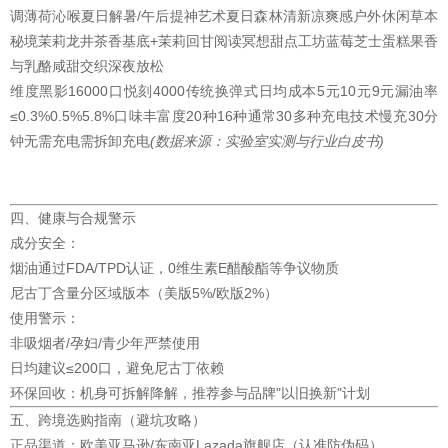
调薄荷沁喉夏日解暑/午后提神艺术夏日森林清新凉爽感户外休闲草本
秘境茉莉龙井茶香基底+茉莉回甘阅读冥想甜点工坊蓝莓芝士蛋糕果香
与乳酪咸甜交织深夜放松
维度黑影16000口悦刻4000传统换弹式日均成本5元10元9元漏油率
≤0.3%0.5%5.8%口味丰富度20种16种通常30多种充电技术慢充30分
钟无需充电需拆卸充电
(数据来源：实验室实测与行业白皮书)
四、健康与合规警示
成分安全：
烟油通过FDA/TPD认证，0维生素E醋酸酯等争议物质
尼古丁含量分区域版本（美版5%/欧版2%）
使用警示：
非吸烟者/孕妇/青少年严禁使用
日均建议≤200口，避免尼古丁依赖
环保回收：机身可拆解降解，推荐参与品牌"以旧换新"计划
五、跨境选购指南（避坑攻略）
正品渠道：欧美亚马逊/东南亚Lazada旗舰店（认准防伪码）