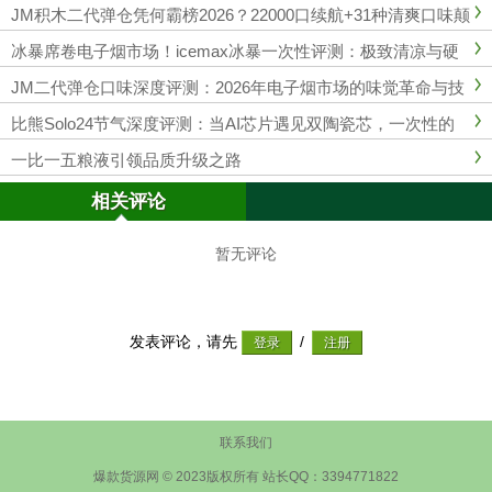
JM积木二代弹仓凭何霸榜2026？22000口续航+31种清爽口味颠
覆行业！
冰暴席卷电子烟市场！icemax冰暴一次性评测：极致清凉与硬
核科技的颠覆体验
JM二代弹仓口味深度评测：2026年电子烟市场的味觉革命与技
术突破
比熊Solo24节气深度评测：当AI芯片遇见双陶瓷芯，一次性的
体验革命？
一比一五粮液引领品质升级之路
相关评论
暂无评论
发表评论，请先
/
联系我们
爆款货源网 © 2023版权所有 站长QQ：3394771822