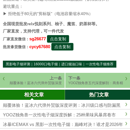
避坑重点：
▶ 拒绝低于80元的"剪标版"（电池容量缩水40%）
全国现货批发relx悦刻系列、柚子、魔笛、奶茶杯等。
厂家直发，支持代理，可一件代发
sg26677
点击复制
厂家直发微信：
cycy67680
点击复制
批发拿货微信：
黑影电子烟评测｜16000口电子烟｜进口烟油口味｜一次性电子烟推荐
上一条
下一条
颠覆体验！蓝冰六代弹外贸版深度
YOOZ独角兽五代深度解剖：商务精
评测：冰川级口感与防漏黑科技的
英的雾化革命！颠覆性技术如何重
终极融合
塑行业格局？
相关文章
热门文章
颠覆体验！蓝冰六代弹外贸版深度评测：冰川级口感与防漏黑
科技的终极融合
YOOZ独角兽一次性电子烟深度拆解：25种果味风暴席卷市
场！
冰暴ICEMAX vs 黑影一次性电子烟：巅峰对决！谁才是2026年
口感与科技的王者？