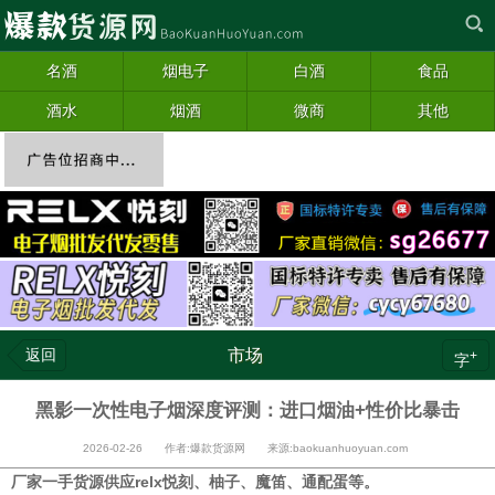
名酒
烟电子
白酒
食品
酒水
烟酒
微商
其他
返回
市场
+
字
黑影一次性电子烟深度评测：进口烟油+性价比暴击
2026-02-26 作者:爆款货源网 来源:baokuanhuoyuan.com
厂家一手货源供应relx悦刻、柚子、魔笛、通配蛋等。