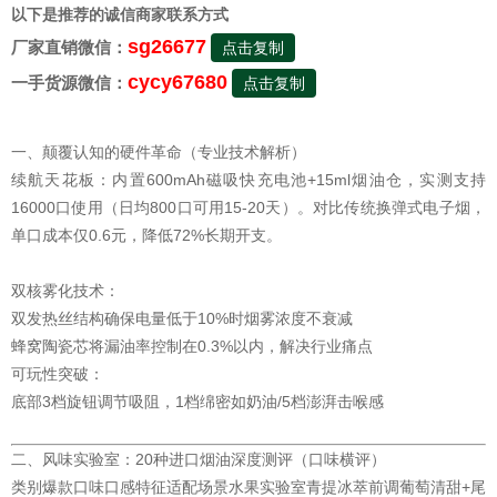
以下是推荐的诚信商家联系方式
sg26677
厂家直销微信：
点击复制
cycy67680
一手货源微信：
点击复制
一、颠覆认知的硬件革命（专业技术解析）
续航天花板：内置600mAh磁吸快充电池+15ml烟油仓，实测支持
16000口使用（日均800口可用15-20天）。对比传统换弹式电子烟，
单口成本仅0.6元，降低72%长期开支。
双核雾化技术：
双发热丝结构确保电量低于10%时烟雾浓度不衰减
蜂窝陶瓷芯将漏油率控制在0.3%以内，解决行业痛点
可玩性突破：
底部3档旋钮调节吸阻，1档绵密如奶油/5档澎湃击喉感
二、风味实验室：20种进口烟油深度测评（口味横评）
类别爆款口味口感特征适配场景水果实验室青提冰萃前调葡萄清甜+尾