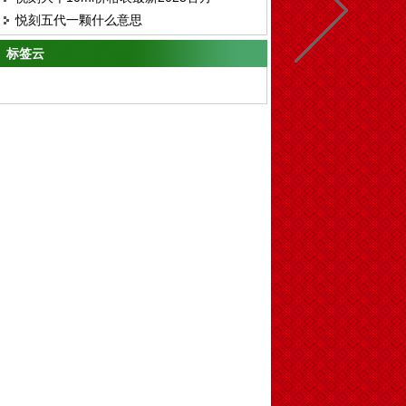
茶杯
悦刻五代一颗什么意思
标签云