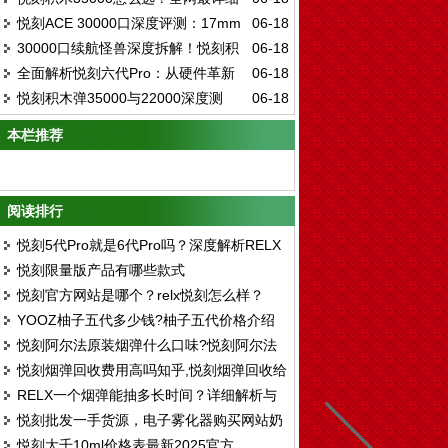
ELFBAR ICE KING全口味实测与五档调冰
悦刻ACE 30000口深度评测：17mm
06-18
选购指南：口味、技术、评测一次看懂
技术真相
30000口续航怪兽深度拆解！悦刻积
06-18
超薄机身+智能屏，大容量一次性电子烟的
全面解析悦刻六代Pro：从硬件革新
06-18
木三代套装，凭什么定义一次性电子烟新标
终极形态
悦刻积木弹35000与22000深度测
06-18
到口感进化的深度体验指南
杆？
评：超大续航时代的终极选择
本栏推荐
阅读排行
悦刻5代Pro就是6代Pro吗？深度解析RELX
悦刻限量版产品有哪些款式
产品线差异
悦刻官方网站是哪个？relx悦刻怎么样？
YOOZ柚子五代多少钱?柚子五代价格介绍
悦刻阿尔法原装烟弹什么口味?悦刻阿尔法
悦刻烟弹回收费用高吗知乎,悦刻烟弹回收给
口味评测
RELX一个烟弹能抽多长时间？详细解析与
钱吗
悦刻批发一手货源，电子雾化器购买网站奶
使用建议
悦刻大千10ml价格表最新2025官方