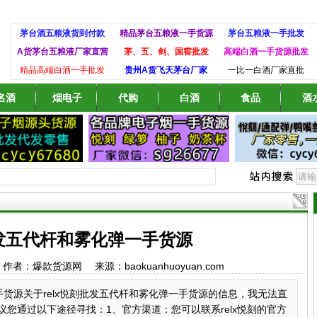
茅台酒五粮液货到付款
精品茅台五粮液一手货源
茅台五粮液一手批发
A货茅台五粮液厂家直营
茅、五、剑、国窖批发
高端白酒一手货源批发
精品高端白酒一手批发
贵州A货飞天茅台厂家
一比一白酒厂家直批
名酒
烟电子
代购
白酒
食品
酒
批发五代杆和雾化弹一手货源
:28 作者：爆款货源网 来源：baokuanhuoyuan.com
一手货源关于relx悦刻批发五代杆和雾化弹一手货源的信息，我无法直
您通过以下途径寻找：1、官方渠道：您可以联系relx悦刻的官方