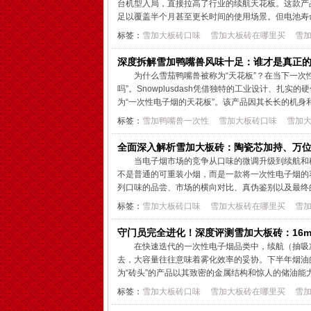
台机型入局，直接拉高了行业的续航天花板。这款产
足以覆盖半个月甚至更长时间的使用场景。但电池寿命
标签：
雪加大板砖口味
雪加大板砖在哪里买
雪
深度拆解雪加鸭嘴兽风味十足：谁才是真正的
为什么雪茄鸭嘴兽被称为“天花板”？在当下一次
吗”。Snowplusdash凭借独特的工业设计、
为“一次性电子烟的天花板”。该产品因其长长的机身和
标签：
雪加鸭嘴兽一次性
雪加大板砖口味
雪加
全面深入解析雪加大板砖：陶瓷芯加持、万
当电子烟市场的竞争从口味的微调升级到续航和
不是普通的可重装小烟，而是一款将一次性电子烟的容
列口味的品尝、市场的横向对比、真伪鉴别以及最终的
标签：
雪加大板砖口味
雪加大板砖在哪里买
雪
守门员完全进化！深度评测雪加大板砖：16
在快速迭代的一次性电子烟品类中，续航（抽吸
去，大容量往往意味着雾化效率的妥协。下半年烟油的
为“砖头”的产品以其致密的金属结构和惊人的储油能
标签：
雪加大板砖口味
雪加大板砖在哪里买
雪