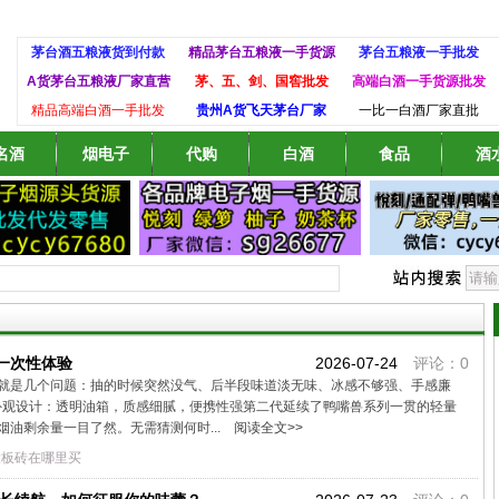
茅台酒五粮液货到付款
精品茅台五粮液一手货源
茅台五粮液一手批发
A货茅台五粮液厂家直营
茅、五、剑、国窖批发
高端白酒一手货源批发
精品高端白酒一手批发
贵州A货飞天茅台厂家
一比一白酒厂家直批
名酒
烟电子
代购
白酒
食品
酒
构一次性体验
2026-07-24
评论：0
就是几个问题：抽的时候突然没气、后半段味道淡无味、冰感不够强、手感廉
sDash外观设计：透明油箱，质感细腻，便携性强第二代延续了鸭嘴兽系列一贯的轻量
油剩余量一目了然。无需猜测何时...
阅读全文>>
大板砖在哪里买