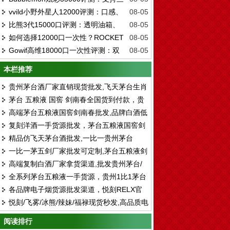
测评：哪款才是真正的口感王者？
性雾化的终局答案？
vvild小野外星人12000评测：口感、
08-05
重口味切换的彩屏一次性
比熊3代15000口评测：透明油箱、
08-05
真实续航和成本效益分析
如何选择12000口一次性？ROCKET
08-05
双显示屏、FEELM MAX陶瓷芯，你的真实
Gowif高维18000口一次性评测：双
08-05
小火箭深度评测及购买建议
体验如何？
陶瓷芯、16W涡轮驱动，续航和口感真的能
本栏推荐
兼顾吗？
贵州茅台酒厂家直销现货批发,飞天茅台生肖
茅台 五粮液 国窖 剑南春全国货到付款，贵
茅台全系列供应全国货到付款
高端茅台五粮液国窖剑南春批发,品牌白酒低
州茅台全系列厂家批发
复刻洋酒一手货源批发，茅台五粮液国窖剑
价供应 一手货源 顺丰包邮
精品仿飞天茅台酒批发,一比一贵州茅台
南春厂家直销
一比一茅五剑厂家批发可定制,茅台五粮液剑
1935厂家拿货渠道
高端复制白酒厂家拿货渠道,批发贵州茅台/
南春国窖一手货源
全系列茅台五粮液一手货源，贵州1比1茅台
五粮液/剑南春/国窖1573
各品牌电子烟货源批发渠道，悦刻RELX官
酒批发厂家货源
悦刻/飞雾/冰熊/辣妹/福禄现货秒发,高品质电
方进货拿货一件代发
子烟厂家拿货 售后无忧
阅读排行