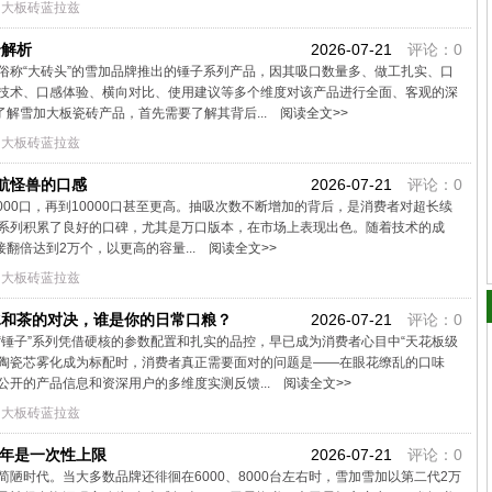
加大板砖蓝拉兹
全解析
2026-07-21
评论：0
俗称“大砖头”的雪加品牌推出的锤子系列产品，因其吸口数量多、做工扎实、口
技术、口感体验、横向对比、使用建议等多个维度对该产品进行全面、客观的深
了解雪加大板瓷砖产品，首先需要了解其背后...
阅读全文>>
加大板砖蓝拉兹
航怪兽的口感
2026-07-21
评论：0
000口，再到10000口甚至更高。抽吸次数不断增加的背后，是消费者对超长续
系列积累了良好的口碑，尤其是万口版本，在市场上表现出色。随着技术的成
接翻倍达到2万个，以更高的容量...
阅读全文>>
加大板砖蓝拉兹
冰和茶的对决，谁是你的日常口粮？
2026-07-21
评论：0
锤子”系列凭借硬核的参数配置和扎实的品控，早已成为消费者心目中“天花板级
，陶瓷芯雾化成为标配时，消费者真正需要面对的问题是——在眼花缭乱的口味
开的产品信息和资深用户的多维度实测反馈...
阅读全文>>
加大板砖蓝拉兹
6年是一次性上限
2026-07-21
评论：0
的简陋时代。当大多数品牌还徘徊在6000、8000台左右时，雪加雪加以第二代2万