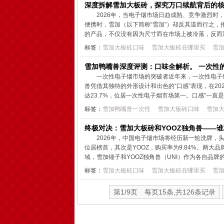
深度拆解雪加大板砖，探究万口续航背后的
2026年，当电子烟市场日趋成熟、竞争激烈
便携时，雪加（以下简称“雪加”）却反其道而行之，推
的产品，不仅没有因为尺寸而在市场上被冷落，反而迅
标签：
雪加大板砖口味
雪加大板砖在哪里买
雪
雪加鸭嘴兽深度评测：口味全解析。 一次性的
一次性电子烟市场的突破者近年来，一次性电子
兽凭借其独特的外形设计和出色的“口感”表现，在2
达23.7%，位居一次性电子烟市场第一。口感”一直
标签：
雪加鸭嘴兽一次性
雪加大板砖口味
雪加
终极对决：雪加大板砖和YOOZ独角兽——谁将
2026年，中国电子烟市场将经历新一轮洗牌，头
位居榜首，其次是YOOZ，购买率为9.84%。两大
域，雪加锤子和YOOZ独角兽（UNI）作为各自品牌的
标签：
雪加大板砖口味
雪加大板砖在哪里买
雪
第1/9页 每页15条,共126条记录