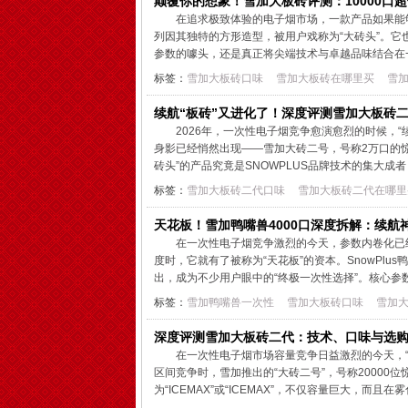
颠覆你的想象！雪加大板砖评测：10000口
在追求极致体验的电子烟市场，一款产品如果能够
列因其独特的方形造型，被用户戏称为“大砖头”。
参数的噱头，还是真正将尖端技术与卓越品味结合在一
标签：
雪加大板砖口味
雪加大板砖在哪里买
雪
续航“板砖”又进化了！深度评测雪加大板砖二
2026年，一次性电子烟竞争愈演愈烈的时候，
身影已经悄然出现——雪加大砖二号，号称2万口的
砖头”的产品究竟是SNOWPLUS品牌技术的集大成者
标签：
雪加大板砖二代口味
雪加大板砖二代在哪里
天花板！雪加鸭嘴兽4000口深度拆解：续航
在一次性电子烟竞争激烈的今天，参数内卷化已
度时，它就有了被称为“天花板”的资本。SnowPl
出，成为不少用户眼中的“终极一次性选择”。核心参数分
标签：
雪加鸭嘴兽一次性
雪加大板砖口味
雪加
深度评测雪加大板砖二代：技术、口味与选
在一次性电子烟市场容量竞争日益激烈的今天，“抽
区间竞争时，雪加推出的“大砖二号”，号称2000
为“ICEMAX”或“ICEMAX”，不仅容量巨大，而且在