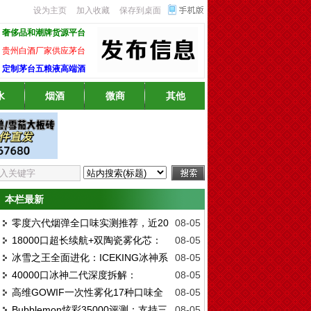
设为主页
加入收藏
保存到桌面
奢侈品和潮牌货源平台
贵州白酒厂家供应茅台
定制茅台五粮液高端酒
水
烟酒
微商
其他
本栏最新
零度六代烟弹全口味实测推荐，近20
08-05
18000口超长续航+双陶瓷雾化芯：
08-05
种口味深度测评与选购指南
冰雪之王全面进化：ICEKING冰神系
08-05
GOWIF高维18000一次性雾化凭什么成为
40000口冰神二代深度拆解：
08-05
列口味深度全解
2026年热门之选
高维GOWIF一次性雾化17种口味全
08-05
ELFBAR ICE KING凭什么成为2026年一次
Bubblemon炫彩35000评测：支持三
08-05