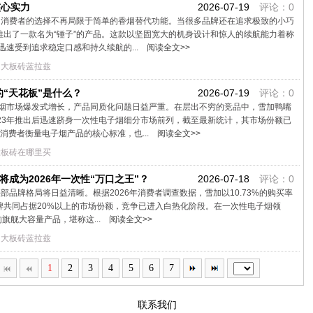
核心实力
2026-07-19
评论：0
时，消费者的选择不再局限于简单的香烟替代功能。当很多品牌还在追求极致的小巧
出了一款名为‍“锤子”‍的产品。这款以坚固宽大的机身设计和惊人的续航能力着称
速受到追求稳定口感和持久续航的...
阅读全文>>
加大板砖蓝拉兹
“天花板”是什么？
2026-07-19
评论：0
烟市场爆发式增长，产品同质化问题日益严重。在层出不穷的竞品中，雪加鸭嘴
023年推出后迅速跻身一次性电子烟细分市场前列，截至最新统计，其市场份额已
是消费者衡量电子烟产品的核心标准，也...
阅读全文>>
大板砖在哪里买
成为2026年一次性“万口之王”？
2026-07-18
评论：0
部品牌格局将日益清晰。根据2026年消费者调查数据，雪加以10.73%的购买率
品牌共同占据20%以上的市场份额，竞争已进入白热化阶段。在一次性电子烟领
旗舰大容量产品，堪称这...
阅读全文>>
加大板砖蓝拉兹
1
2
3
4
5
6
7
联系我们