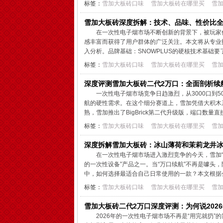
标签：
雪加大板砖口味
雪加大板砖在哪里买
雪
雪加大板砖深度拆解：技术、品味、性价比
在一次性电子烟市场不断创新的背景下，被玩家
感丰富而获得了用户群体的广泛关注。本文将从专业
入分析。品牌基础：SNOWPLUS的硬核技术基础要
标签：
雪加大板砖口味
雪加大板砖在哪里买
雪
深度评测雪加大板砖二代2万口：全面剖析续
一次性电子烟市场竞争日趋激烈，从3000口到5
航的硬性需求。在这个细分赛道上，雪加凭借大积木
熟，雪加推出了BigBrick第二代升级版，端口数量直
标签：
雪加大板砖口味
雪加大板砖在哪里买
雪
深度拆解雪加大板砖：冰山薄荷和茉莉龙井
在一次性电子烟市场进入激烈竞争的今天，雪加“
的一次性设备”产品之一。当“万口续航”不再是噱头
中，如何选择最适合自己日常使用的一款？本文根据公
标签：
雪加大板砖口味
雪加大板砖在哪里买
雪
雪加大板砖二代2万口深度评测：为何说202
2026年的一次性电子烟市场不再是“用完就扔”