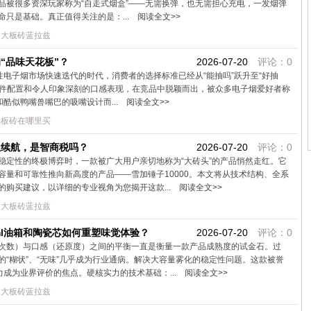
品被很多资深玩家称为“自走式烟盒”——无需换弹，也无需担心充电，一发烟弹
只是基础。真正值得关注的是：...
阅读全文>>
加大板砖蓝拉兹
“品味天花板”？
2026-07-20
评论：0
性电子烟市场快速迭代的时代，消费者的选择标准已经从“能抽吗”跃升至“好抽
扎实的硬件配置和令人印象深刻的口感表现，在竞品中脱颖而出，被众多电子烟爱好者称
酷似鸭嘴兽嘴巴的吸嘴设计而...
阅读全文>>
大板砖在哪里买
位续航，是智商税吗？
2026-07-20
评论：0
稳定性的终极博弈时，一款被广大用户亲切地称为“大砖头”的产品悄然走红。它
量和可靠性推向新高度的产品——雪加锤子10000。本文将从技术结构、全系
购买建议，以详细的专业视角为您揭开这款...
阅读全文>>
加大板砖蓝拉兹
ml油箱和陶瓷芯如何重塑味觉体验？
2026-07-20
评论：0
次数）与口感（还原度）之间的平衡一直是衡量一款产品成熟度的试金石。过
“糊状”、“无味”几乎成为行业通病。解决大容量雾化的稳定性问题。这款被誉
力成为业界评价的焦点。硬核实力的技术基础：...
阅读全文>>
加大板砖蓝拉兹