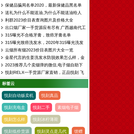
保健品骗局名单2020，最新保健品黑名单
送礼为什么不能送油,为什么不能送油给人
利群2023价目表查询图片及价格大全
出口烟厂家一手货源应有尽有,广西越南代工
315曝光不合格牙膏，致癌牙膏名单
烟仓库免税烟一手
315曝光致癌洗发水，2020年315曝光洗发
云烟所有烟2023价目表图片大全一览
水名单
金星代言的生姜洗发水防脱效果怎么样，金
2023推荐几个卖烟弹的微信,电子烟自助下
星代言的博滴洗发水真的有用吗
悦刻RELX一手货源厂家直销，正品悦刻 飞
单平台
雾 各种一次性 烟弹超多
标签云
悦刻自动贩卖机
悦刻真品
悦刻充电盒
悦刻二手
素烟电子烟
悦刻怎么样
悦刻冰柠薄荷
悦刻低价货源
悦刻灵点是几代
馈赠