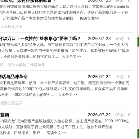
超长续航、如何征服你的味蕾？
2026-07-23
评论：0
同时突破续航和口感两大核心痛点，就足以引人注目。雪加推出的Hammer系
它也凭借号称万口的惊人续航能力迅速成为讨论的焦点。这款产品到底只是一个有
起的诚意产品？本文将对雪加锤大板砖的技...
阅读全文>>
加大板砖蓝拉兹
代2万口：一次性的“终极形态”要来了吗？
2026-07-23
评论：0
“续航”早已成为兵家必争之地。当市场还在惊叹“万口”级产品的时候，一个更大的
惊人容量，直接将一次性电子烟的寿命推向了新的维度。这款被粉丝昵称为“超级
，还是只是参数表上的数字游戏？...
阅读全文>>
买
雪加大板砖二代蓝拉兹
神话与品味革命
2026-07-22
评论：0
经不再是新鲜事。然而，当一款产品将容量、端口数、稳定性综合到一个新的高
us鸭嘴兽凭借高达4000口的惊人续航能力和扎实的口感表现，在众多产品中脱颖而
析：4000位续航背后的硬件...
阅读全文>>
大板砖在哪里买
购指南
2026-07-22
评论：0
吸次数”成为衡量产品续航能力的核心指标。当主流产品还在12000-15000位
0位惊人续航，直接突破了行业天花板，引起了广泛关注。这款升级产品名
雾化技术、口感还原、用户...
阅读全文>>